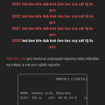
2023
:
led
úno
bře
dub
kvě
čen
čec
srp
zář
říj
lis
pro
2022
:
led
úno
bře
dub
kvě
čen
čec
srp
zář
říj
lis
pro
2021
:
led
úno
bře
dub
kvě
čen
čec
srp
zář
říj
lis
pro
2020
:
led
úno
bře
dub
kvě
čen
čec
srp
zář
říj
lis
pro
Klikněte zde
pro textové zobrazení reportu nebo klikněte
na měsíc a rok pro výběr reportu.
                   MONTHLY CLIMATOLOGICAL SUM
NAME: Kamenn jezd, Rokycany                  

ELEV: 382 m    LAT: 49-43.54 N    LONG: 013-3