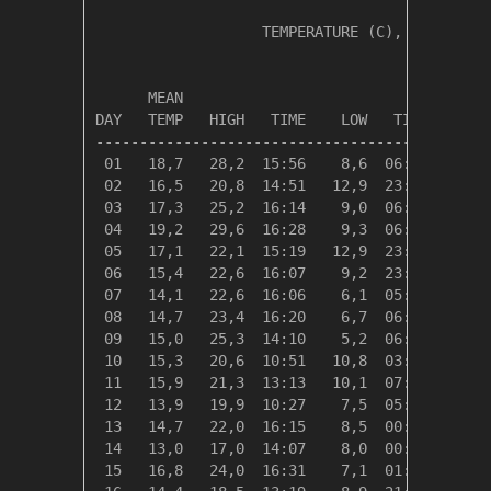
                   TEMPERATURE (C), RAIN (mm)
                                         HEAT
      MEAN                               DEG 
DAY   TEMP   HIGH   TIME    LOW   TIME   DAYS
---------------------------------------------
 01   18,7   28,2  15:56    8,6  06:17    0,0
 02   16,5   20,8  14:51   12,9  23:59    1,8
 03   17,3   25,2  16:14    9,0  06:21    1,1
 04   19,2   29,6  16:28    9,3  06:09    0,0
 05   17,1   22,1  15:19   12,9  23:43    1,3
 06   15,4   22,6  16:07    9,2  23:45    3,0
 07   14,1   22,6  16:06    6,1  05:52    4,3
 08   14,7   23,4  16:20    6,7  06:25    3,7
 09   15,0   25,3  14:10    5,2  06:24    3,4
 10   15,3   20,6  10:51   10,8  03:17    3,1
 11   15,9   21,3  13:13   10,1  07:05    2,4
 12   13,9   19,9  10:27    7,5  05:57    4,4
 13   14,7   22,0  16:15    8,5  00:45    3,6
 14   13,0   17,0  14:07    8,0  00:00    5,4
 15   16,8   24,0  16:31    7,1  01:05    1,5