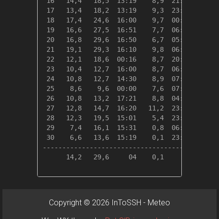
 16   14,4   18,5  13:19    8,9  21:55    4,0
 17   13,4   18,2  13:19    9,3  23:30    4,9
 18   17,4   24,6  16:00    9,7  00:00    1,0
 19   16,6   27,5  16:51    7,7  06:55    1,7
 20   16,8   29,6  16:50    6,7  05:10    1,5
 21   19,1   29,3  16:10    9,8  06:18    0,0
 22   12,1   18,6  00:16    8,7  20:16    6,2
 23   10,4   12,7  16:00    8,7  06:50    8,0
 24   10,8   12,7  14:30    8,9  07:35    7,6
 25    8,6    9,6  00:00    7,6  07:25    9,7
 26   10,8   13,2  17:21    8,8  04:00    7,6
 27   12,8   14,7  16:20   11,2  23:35    5,5
 28   12,3   19,5  15:01    5,4  23:53    6,1
 29    7,4   16,1  15:31    0,8  06:04   11,0
 30    6,6   13,6  15:19    0,1  23:58   11,8
---------------------------------------------
      14,2   29,6     04    0,1     30  125,4
Copyright © 2026 InToSSH - Meteo