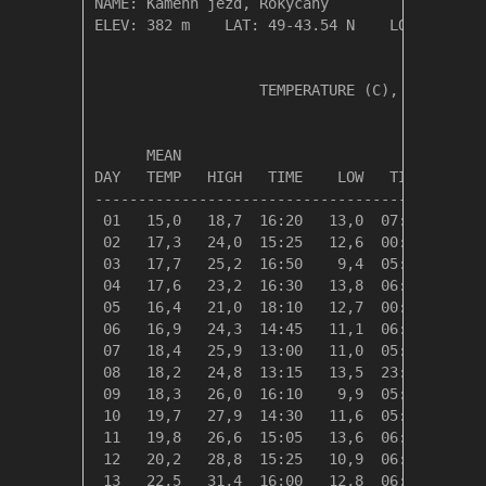
NAME: Kamenn jezd, Rokycany                  

ELEV: 382 m    LAT: 49-43.54 N    LONG: 013-3
                   TEMPERATURE (C), RAIN (mm)
                                         HEAT
      MEAN                               DEG 
DAY   TEMP   HIGH   TIME    LOW   TIME   DAYS
---------------------------------------------
 01   15,0   18,7  16:20   13,0  07:55    3,3
 02   17,3   24,0  15:25   12,6  00:00    1,1
 03   17,7   25,2  16:50    9,4  05:05    0,6
 04   17,6   23,2  16:30   13,8  06:00    0,8
 05   16,4   21,0  18:10   12,7  00:00    1,9
 06   16,9   24,3  14:45   11,1  06:10    1,5
 07   18,4   25,9  13:00   11,0  05:35    0,0
 08   18,2   24,8  13:15   13,5  23:45    0,1
 09   18,3   26,0  16:10    9,9  05:45    0,1
 10   19,7   27,9  14:30   11,6  05:40    0,0
 11   19,8   26,6  15:05   13,6  06:20    0,0
 12   20,2   28,8  15:25   10,9  06:10    0,0
 13   22,5   31,4  16:00   12,8  06:15    0,0