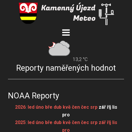
13,2 °C
Reporty naměřených hodnot
NOAA Reporty
2026
:
led
úno
bře
dub
kvě
čen
čec
srp
zář
říj
lis
pro
2025
:
led
úno
bře
dub
kvě
čen
čec
srp
zář
říj
lis
pro