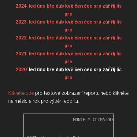
2024
:
led
úno
bře
dub
kvě
čen
čec
srp
zář
říj
lis
pro
2023
:
led
úno
bře
dub
kvě
čen
čec
srp
zář
říj
lis
pro
2022
:
led
úno
bře
dub
kvě
čen
čec
srp
zář
říj
lis
pro
2021
:
led
úno
bře
dub
kvě
čen
čec
srp
zář
říj
lis
pro
2020
:
led
úno
bře
dub
kvě
čen
čec
srp
zář
říj
lis
pro
Klikněte zde
pro textové zobrazení reportu nebo klikněte
na měsíc a rok pro výběr reportu.
                   MONTHLY CLIMATOLOGICAL SUM