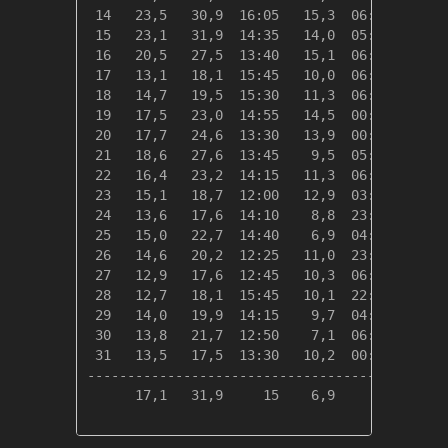
 14   23,5   30,9  16:05   15,3  06:10    0,0
 15   23,1   31,9  14:35   14,0  05:05    0,0
 16   20,5   27,5  13:40   15,1  06:25    0,0
 17   13,1   18,1  15:45   10,0  06:10    5,3
 18   14,7   19,5  15:30   11,3  06:45    3,6
 19   17,5   23,0  14:55   14,5  00:05    0,8
 20   17,7   24,6  13:30   13,9  00:00    0,6
 21   18,6   27,6  13:45    9,5  05:40    0,0
 22   16,4   23,2  14:15   11,3  06:10    2,0
 23   15,1   18,7  12:00   12,9  03:15    3,2
 24   13,6   17,6  14:10    8,8  23:55    4,8
 25   15,0   22,7  14:40    6,9  04:30    3,3
 26   14,6   20,2  12:25   11,0  23:55    3,7
 27   12,9   17,6  12:45   10,3  06:40    5,4
 28   12,7   18,1  15:45   10,1  22:20    5,6
 29   14,0   19,9  14:15    9,7  04:00    4,3
 30   13,8   21,7  12:50    7,1  06:40    4,6
 31   13,5   17,5  13:30   10,2  00:00    4,8
---------------------------------------------
      17,1   31,9     15    6,9     25   61,3