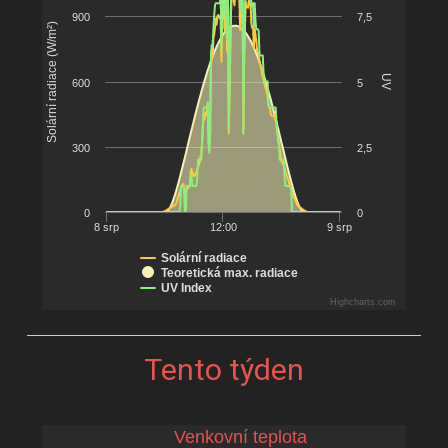
900
7,5
Solární radiace (W/m²)
The chart has 1 X axis displaying Time. Data ranges from
The chart has 2 Y axes displaying Solární radiace (W/m²) 
UV
600
5
300
2,5
0
0
8 srp
12:00
9 srp
Solární radiace
Teoretická max. radiace
UV Index
Highcharts.com
End of interactive chart.
Tento týden
Venkovní teplota
Venkovní teplota