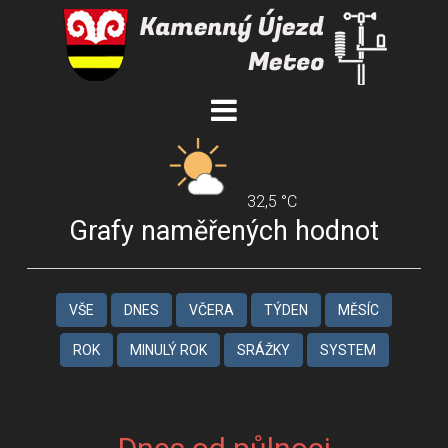
32,5 °C
Grafy naměřených hodnot
VŠE
DNES
VČERA
TÝDEN
MĚSÍC
ROK
MINULÝ ROK
SRÁŽKY
SYSTEM