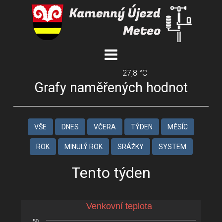
27,8 °C
Grafy naměřených hodnot
VŠE
DNES
VČERA
TÝDEN
MĚSÍC
ROK
MINULÝ ROK
SRÁŽKY
SYSTEM
Tento týden
Venkovní teplota
Venkovní teplota
50